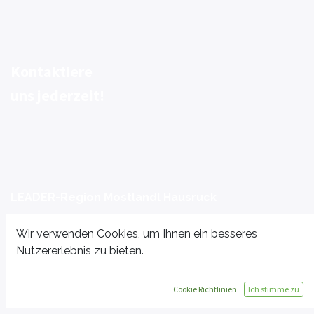
Kontaktiere
uns jederzeit!
LEADER-Region Mostlandl Hausruck
Roßmarkt 25
Wir verwenden Cookies, um Ihnen ein besseres
A-4710 Grieskirchen
Nutzererlebnis zu bieten.
​
Cookie Richtlinien
Ich stimme zu