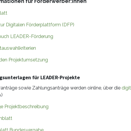
rmationen für Förderwerber:innen
latt
ur Digitalen Förderplattform (DFP)
uch LEADER-Förderung
tauswahlkriterien
aden Projektumsetzung
gsunterlagen für LEADER-Projekte
ranträge sowie Zahlungsanträge werden oinline, über die
digi
)
ge Projektbeschreibung
nblatt
latt Bundesvergabe