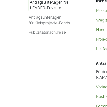
Info
Antragsunterlagen für
LEADER-Projekte
Merkb
Antragsunterlagen
Weg z
für Kleinprojekte-Fonds
Handb
Publizitätsnachweise
Projek
Leitf
Antra
Förde
(eAMA
Vorla
Koste
Formb