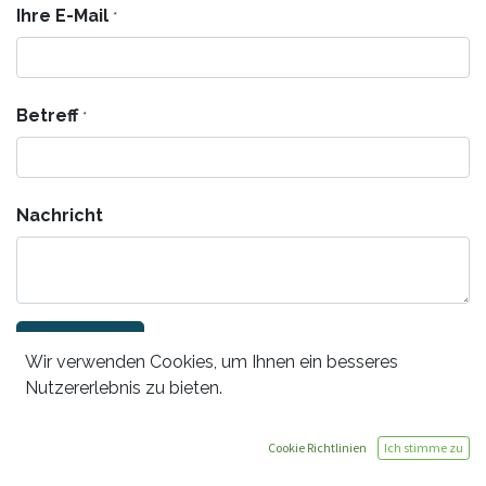
Ihre E-Mail
*
Betreff
*
Nachricht
Absenden
Wir verwenden Cookies, um Ihnen ein besseres
Nutzererlebnis zu bieten.
LEADER-Region
Mostlandl Hausruck
Cookie Richtlinien
Ich stimme zu