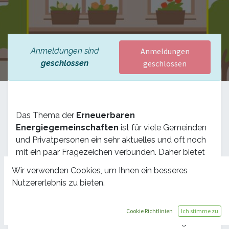
Anmeldungen sind
Anmeldungen
geschlossen
geschlossen
Das Thema der
Erneuerbaren
Energiegemeinschaften
ist für viele Gemeinden
und Privatpersonen ein sehr aktuelles und oft noch
mit ein paar Fragezeichen verbunden. Daher bietet
die KEM Mostlandl Hausruck ihre
Unterstützung
Wir verwenden Cookies, um Ihnen ein besseres
bei der Konzeption, Gründung und
Nutzererlebnis zu bieten.
Administration
von EEGs an.
Unsere Region gilt österreichweit als
Vorreiter
in
Cookie Richtlinien
Ich stimme zu
diesem Bereich. Es wurden bereits sehr erfolgreiche